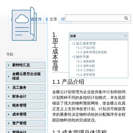
阅读
显示源文件
修订记录
文章
讨论
1.
−
目录
加
1.加工成本管理
工
1.1 产品介绍
成
1.2 成本管理总体流程
导航
本
2.操作手册
管
2.1 成本核算
新特性汇总
2.2 成本分析
理
2.3 工序执行
金蝶云星空企业版
2.4 异常管理
综述
1.1 产品介绍
员工服务
金蝶云计划管理为企业提供集中计划和协同
财务会计
计划两种不同的多组织计划模式，并在底层
铺设了强大的物料预留网络，使金蝶云在真
税务管理
正意义上支持净改变计划。计划员可根据需
成本管理
求的重要性决定物料供给的分配顺序并全程
跟踪物料供给的完成状况。
资产管理
1.2 成本管理总体流程
管理会计