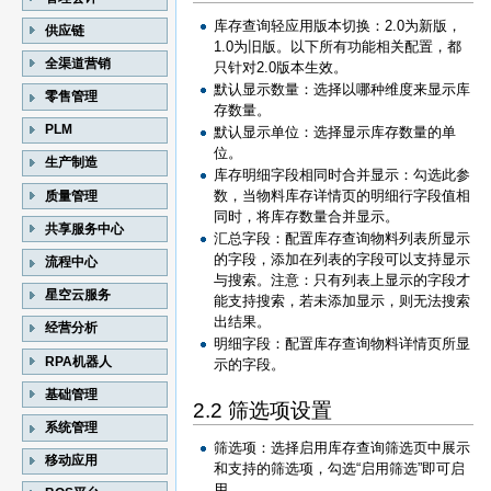
库存查询轻应用版本切换：2.0为新版，
供应链
1.0为旧版。以下所有功能相关配置，都
全渠道营销
只针对2.0版本生效。
默认显示数量：选择以哪种维度来显示库
零售管理
存数量。
PLM
默认显示单位：选择显示库存数量的单
位。
生产制造
库存明细字段相同时合并显示：勾选此参
数，当物料库存详情页的明细行字段值相
质量管理
同时，将库存数量合并显示。
共享服务中心
汇总字段：配置库存查询物料列表所显示
的字段，添加在列表的字段可以支持显示
流程中心
与搜索。注意：只有列表上显示的字段才
星空云服务
能支持搜索，若未添加显示，则无法搜索
出结果。
经营分析
明细字段：配置库存查询物料详情页所显
RPA机器人
示的字段。
基础管理
2.2 筛选项设置
系统管理
筛选项：选择启用库存查询筛选页中展示
移动应用
和支持的筛选项，勾选“启用筛选”即可启
用。