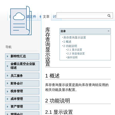
阅读
显示源文件
修订记录
文章
讨论
库
−
目录
存
库存查询显示设置
查
1 概述
询
2 功能说明
导航
显
2.1 显示设置
示
2.2 筛选项设置
新特性汇总
操作说明
设
置
金蝶云星空企业版
综述
1 概述
员工服务
财务会计
库存查询显示设置是面向库存查询轻应用的
相关功能及显示配置。
税务管理
成本管理
2 功能说明
资产管理
2.1 显示设置
管理会计