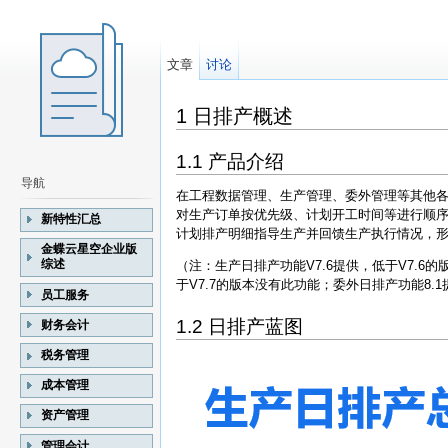
文章
讨论
1 日排产概述
1.1 产品介绍
导航
在工程数据管理、生产管理、委外管理等其他各
对生产订单按优先级、计划开工时间等进行顺序
新特性汇总
计划排产明细指导生产并回馈生产执行情况，形
金蝶云星空企业版
综述
（注：生产日排产功能V7.6提供，低于V7.
于V7.7的版本没有此功能；委外日排产功能8.1
员工服务
1.2 日排产蓝图
财务会计
税务管理
成本管理
资产管理
管理会计