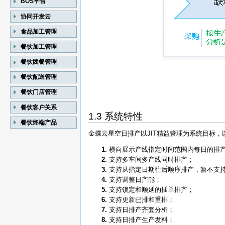
BOS平台
协同开发云
食品加工管理
餐饮加工管理
餐饮团餐管理
餐饮配送管理
餐饮门店管理
餐饮客户关系
1.3 系统特性
餐饮终端产品
金蝶云星空日排产以JIT精益管理为系统目标
横向展示产线指定时间范围内每日的排
支持多车间多产线同时排产；
支持从指定日期往后顺序排产，暂不支
支持调整日产能；
支持锁定和顺延的插单排产；
支持更新已排和重排；
支持日排产齐套分析；
支持日排产生产发料；