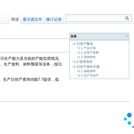
阅读
显示源文件
修订记录
−
目录
1 日排产概述
1.1 产品介绍
1.2 日排产蓝图
1.3 系统特性
日生产能力及当前的产能负荷情况,
1.4 使用流程
析、生产发料、材料预留等业务，按日
2 日排产操作手册
2.1 基础资料
2.2 生产日排产
、生产日排产查询功能7.7提供，低