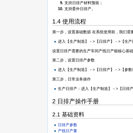
支持日排产材料预留；
支持委外日排产。
1.4 使用流程
第一步，设置基础数据 在系统使用前，我们需
进入【生产制造】－>【日排产】－>【生产
设置日排产需要的生产车间产线日产能核心基础
第二步，设置日排产参数
进入【生产制造】－>【日排产】－>【参数
第三步，日常业务操作
生产日排产：进入【生产制造】－>【日排产
2 日排产操作手册
2.1 基础资料
日排产参数
产线日产量