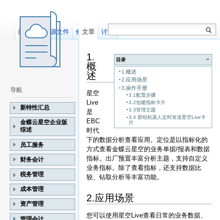
阅读
显示源文件
修订记录
文章
讨论
1.
−
目录
概
1.概述
述
2.应用场景
3.操作手册
导航
星空
3.1配置步骤
Live
3.2创建指标卡片
新特性汇总
3.3管理主题
是
3.4 群组机器人定时发送星空Live卡
EBC
金蝶云星空企业版
片
综述
时代
下的数据分析查看应用。定位是以指标化的
员工服务
方式查看金蝶云星空的业务单据/报表和数据
指标。出厂预置丰富分析主题，支持自定义
财务会计
业务指标。除了查看指标，还支持数据比
税务管理
较、钻取分析等丰富功能。
成本管理
2.应用场景
资产管理
您可以使用星空Live查看日常的业务数据、
管理会计