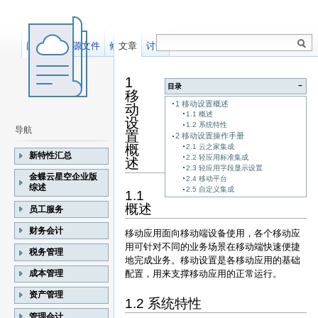
阅读
显示源文件
修订记录
文章
讨论
1
−
目录
移
1 移动设置概述
动
1.1 概述
设
1.2 系统特性
导航
置
2 移动设置操作手册
概
2.1 云之家集成
新特性汇总
2.2 轻应用标准集成
述
2.3 轻应用字段显示设置
金蝶云星空企业版
2.4 移动平台
综述
2.5 自定义集成
1.1
概述
员工服务
财务会计
移动应用面向移动端设备使用，各个移动应
用可针对不同的业务场景在移动端快速便捷
税务管理
地完成业务。移动设置是各移动应用的基础
成本管理
配置，用来支撑移动应用的正常运行。
资产管理
1.2 系统特性
管理会计