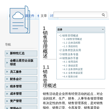
阅读
显示源文件
修订记录
文章
讨论
1
−
目录
销
1 销售管理概述
售
1.1销售管理概述
管
1.2 总体流程图
导航
理
1.3 系统特性
概
2 业务类型及应用
新特性汇总
3 销售业务专题
述
4 销售操作手册
金蝶云星空企业版
4.1 使用流程
综述
4.2 基础设置
1.1
4.3 业务资料设置
销
员工服务
4.4 业务单据设置
售
4.4 报表分析
财务会计
管
理概述
税务管理
成本管理
销售活动是企业所有经营活动的起点，对企
业的技术、生产、财务、人事等各项管理都
资产管理
有决定性的作用。销售管理系统，是对销售
报价、销售订货、仓库发货、销售退货处
管理会计