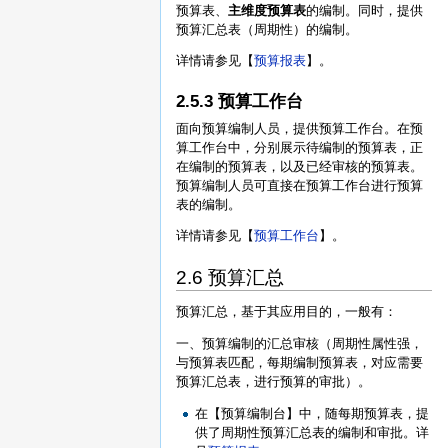
预算表、
主维度预算表
的编制。同时，提供
预算汇总表（周期性）的编制。
详情请参见【
预算报表
】。
2.5.3 预算工作台
面向预算编制人员，提供预算工作台。在预
算工作台中，分别展示待编制的预算表，正
在编制的预算表，以及已经审核的预算表。
预算编制人员可直接在预算工作台进行预算
表的编制。
详情请参见【
预算工作台
】。
2.6 预算汇总
预算汇总，基于其应用目的，一般有：
一、预算编制的汇总审核（周期性属性强，
与预算表匹配，每期编制预算表，对应需要
预算汇总表，进行预算的审批）。
在【预算编制台】中，随每期预算表，提
供了周期性预算汇总表的编制和审批。详