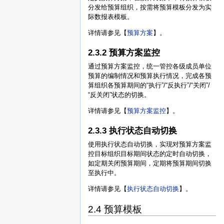
分发给预算组织，按需将预算模板分发为实
际数报表模板。
详情请参见【
预算方案
】。
2.3.2 预算方案监控
通过预算方案监控，统一管控各级成员单位
预算的编制情况和预算执行情况，完成各预
算组织各预算期间的“执行”/“反执行”/“关闭”/
“反关闭”状态的切换。
详情请参见【
预算方案监控
】。
2.3.3 执行状态自动切换
使用执行状态自动切换，实现对预算方案监
控目标组织目标期间状态的定时自动切换，
如定期关闭预算期间，定期将预算期间切换
至执行中。
详情请参见【
执行状态自动切换
】。
2.4 预算模板