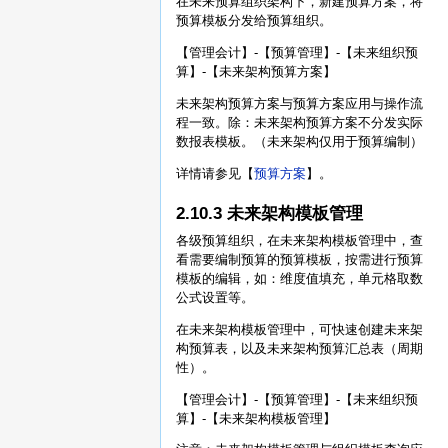
在未来预算组织架构下，新建预算方案，将
预算模板分发给预算组织。
【管理会计】-【预算管理】-【未来组织预
算】-【未来架构预算方案】
未来架构预算方案与预算方案应用与操作流
程一致。除：未来架构预算方案不分发实际
数报表模板。（未来架构仅用于预算编制）
详情请参见【
预算方案
】。
2.10.3 未来架构模板管理
各级预算组织，在未来架构模板管理中，查
看需要编制预算的预算模板，按需进行预算
模板的编辑，如：维度值填充，单元格取数
公式设置等。
在未来架构模板管理中，可快速创建未来架
构预算表，以及未来架构预算汇总表（周期
性）。
【管理会计】-【预算管理】-【未来组织预
算】-【未来架构模板管理】