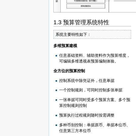
1.3 预算管理系统特性
系统主要特性如下：
多维预算建模
任意基础资料、辅助资料作为预算维度，
可编辑多维透视表预算编制体验。
全方位的预算控制
控制系统中除凭证外，任意单据
一个控制规则，可同时控制多张单据
一张单据可同时受多个预算方案、多个预
算控制规则控制
预算执行过程规则随时按需调整
多种币别控制：单据原币、单据本位币、
任意第三方本位币