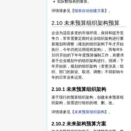
实际数报表的重算。
详情请参见【
报表自动创建方案
】。
2.10 未来预算组织架构预算
企业为适应多变的市场环境，保持和提升竞
争力，常常需要定期对企业组织架构进行重
新规划和调整（规划的组织架构下年才开始
执行，今年仍然沿用现有架构）。而每年9-
10月开始的下年年度预算编制工作，则要求
基于企业规划中的组织架构进行。强调：下
年开始前，规划的组织架构（变更涉及：组
织、部门的新设、取消、调整）不得影响今
年的日常业务运营。
2.10.1 未来预算组织架构
基于现行的预算组织架构，创建未来预算组
织架构，按需进行组织的增、删、改。
详情请参见【
未来预算组织架构
】。
2.10.2 未来架构预算方案