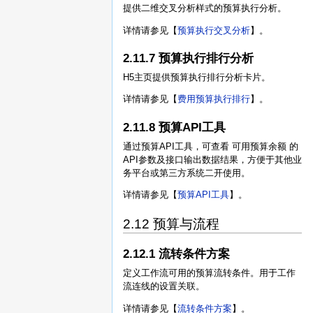
提供二维交叉分析样式的预算执行分析。
详情请参见【
预算执行交叉分析
】。
2.11.7 预算执行排行分析
H5主页提供预算执行排行分析卡片。
详情请参见【
费用预算执行排行
】。
2.11.8 预算API工具
通过预算API工具，可查看 可用预算余额 的
API参数及接口输出数据结果，方便于其他业
务平台或第三方系统二开使用。
详情请参见【
预算API工具
】。
2.12 预算与流程
2.12.1 流转条件方案
定义工作流可用的预算流转条件。用于工作
流连线的设置关联。
详情请参见【
流转条件方案
】。