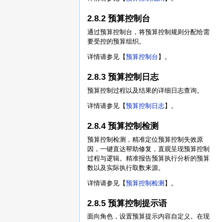
2.8.2 预算控制台
通过预算控制台，将预算控制规则分配给需
要受控的预算组织。
详情请参见【
预算控制台
】。
2.8.3 预算控制日志
预算控制过程以及结果的详细日志查询。
详情请参见【
预算控制日志
】。
2.8.4 预算控制检测
预算控制检测，精准定位预算控制失效原
因，一键直达帮助修复，直观呈现预算控制
过程与逻辑。精准报告预算执行分析的预算
数以及实际执行取数来源。
详情请参见【
预算控制检测
】。
2.8.5 预算控制提示语
面向角色，设置预算提示内容自定义。在现