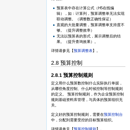
预算表中存在计算公式（H5在线编
辑），如：计算列，预算调整单无法实现
联动调整。（调整数正确性保证）
直观的大批量调整，预算调整单支持度不
够。（提升调整效率）
无法以预算表的形式，展示调整后的结
果。（提升查询效果）。
详情请参见【
预算调整表
】。
2.8 预算控制
2.8.1 预算控制规则
定义用什么预算数控制什么实际执行单据，
从哪些角度控制、什么时候控制等控制规则
的定义。 预算控制规则，作为企业预算控制
规则基础资料库管理，与具体的预算组织无
关。
定义好的预算控制规则，需要在
预算控制台
中，分配到需要受控的目标预算组织。
详情请参见【
预算控制规则
】。