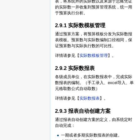
表，将系统外的实际数以及来源于总账凭证
的实际数一并收集到预算管理系统，统一用
于预算执行分析。
2.9.1 实际数模板管理
通过预算方案，将预算模板分发为实际数报
表模板。预算数与实际数编制口径相同，保
证预算数与实际执行数的可比性。
详情请参见【
实际数模板管理
】。
2.9.2 实际数报表
各级成员单位，在实际数报表中，完成实际
数报表的编制。（手工录入、excel导入、单
元格取数公式自动取数）
详情请参见【
实际数报表
】。
2.9.3 报表自动创建方案
通过报表自动创建方案的定义，由系统定时
自动完成：
一期或者多期实际数报表的创建。