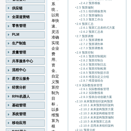
2.4.2 预算模板
系
2.5 预算编制
供应链
统，
2.5.1 组织模板查询
以简
2.5.2 预算编制台
全渠道营销
2.5.3 预算工作台
单快
2.6 预算汇总
零售管理
速、
2.6.1 预算汇总表样式方案
灵活
2.6.2 预算汇总表
PLM
2.7 预算调整
准确
2.7.1 预算调整单
实现
生产制造
2.7.2 预算调剂单
企业
2.7.3 预算调整表
质量管理
2.8 预算控制
费
2.8.1 预算控制规则
用、
2.8.2 预算控制台
共享服务中心
2.8.3 预算控制日志
资
2.8.4 预算控制检测
流程中心
金、
2.8.5 预算控制提示语
自定
2.8.6 维度自定义分组
星空云服务
2.8.7 维度值组合
义预
2.9 实际数报表管理
算控
经营分析
2.9.1 实际数模板管理
制为
2.9.2 实际数报表
RPA机器人
2.9.3 报表自动创建方案
目
2.10 未来预算组织架构预算
标，
基础管理
2.10.1 未来预算组织架构
以多
2.10.2 未来架构预算方案
2.10.3 未来架构模板管理
系统管理
维预
2.10.4 未来架构预算编制
算为
2.10.5 未来预算汇总表
移动应用
2.10.6 启用未来组织架构
根
2.11 预算分析