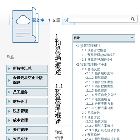
阅读
显示源文件
修订记录
文章
讨论
1
−
目录
预
1 预算管理概述
算
1.1 预算管理概述
管
1.2 预算管理总体流程图
导航
理
1.3 预算管理系统特性
概
2 预算管理操作手册
新特性汇总
2.1 基础设置
述
2.1.1 预算组织架构
金蝶云星空企业版
2.1.2 预算日历
2.1.3 预算业务类型
综述
1.1
2.1.4 项目数据类型
预
2.1.5 预算维度
员工服务
2.1.6 维度自定义分组
算
2.1.7 维度值组合
财务会计
管
2.1.8 分析查询方案
2.1.9 分析方案分配
理
税务管理
2.2 系统参数
概
2.3 预算方案
成本管理
述
2.3.1 预算方案
2.3.2 预算方案监控
资产管理
2.3.3 执行状态自动切换
预算
2.4 预算模板
管理
管理会计
2.4.1 预算模板样式方案