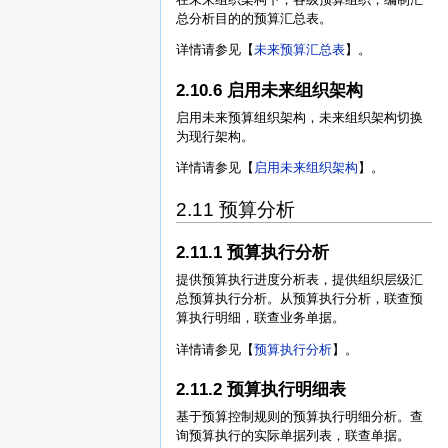
总分析目的的预算汇总表。
详情请参见【
未来预算汇总表
】。
2.10.6 启用未来组织架构
启用未来预算组织架构，未来组织架构切换
为现行架构。
详情请参见【
启用未来组织架构
】。
2.11 预算分析
2.11.1 预算执行分析
提供预算执行进度分析表，提供组织层级汇
总预算执行分析。从预算执行分析，联查预
算执行明细，联查业务单据。
详情请参见【
预算执行分析
】。
2.11.2 预算执行明细表
基于预算控制规则的预算执行明细分析。查
询预算执行的实际单据列表，联查单据。